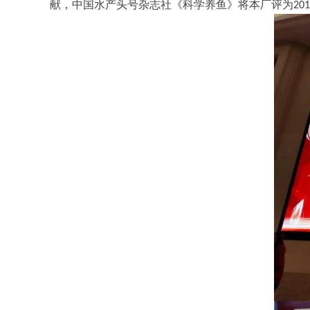
献，中国水产头号杂志社《科学养鱼》将本厂评为20