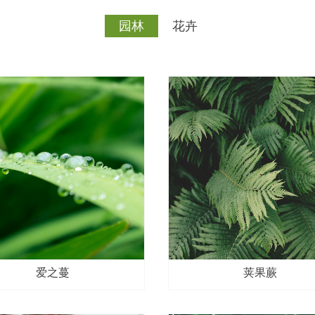
园林
花卉
爱之蔓
荚果蕨