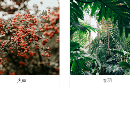
火棘
春羽